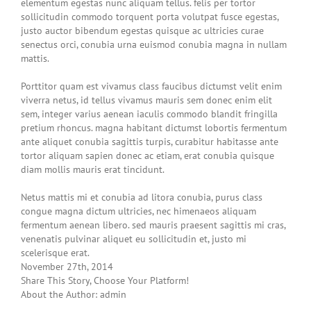
elementum egestas nunc aliquam tellus. felis per tortor
sollicitudin commodo torquent porta volutpat fusce egestas,
justo auctor bibendum egestas quisque ac ultricies curae
senectus orci, conubia urna euismod conubia magna in nullam
mattis.
Porttitor quam est vivamus class faucibus dictumst velit enim
viverra netus, id tellus vivamus mauris sem donec enim elit
sem, integer varius aenean iaculis commodo blandit fringilla
pretium rhoncus. magna habitant dictumst lobortis fermentum
ante aliquet conubia sagittis turpis, curabitur habitasse ante
tortor aliquam sapien donec ac etiam, erat conubia quisque
diam mollis mauris erat tincidunt.
Netus mattis mi et conubia ad litora conubia, purus class
congue magna dictum ultricies, nec himenaeos aliquam
fermentum aenean libero. sed mauris praesent sagittis mi cras,
venenatis pulvinar aliquet eu sollicitudin et, justo mi
scelerisque erat.
November 27th, 2014
Share This Story, Choose Your Platform!
About the Author: admin