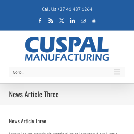
Skip
Call Us +27 41 487 1264
to
content
Facebook
Rss
X
LinkedIn
Email
Admin
Zone
Go to...
News Article Three
News Article Three
Lorem ipsum mauris sit mattis aliquet inceptos diam luctus