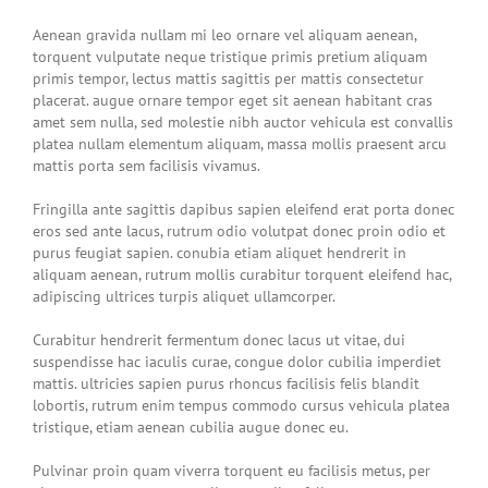
Aenean gravida nullam mi leo ornare vel aliquam aenean,
torquent vulputate neque tristique primis pretium aliquam
primis tempor, lectus mattis sagittis per mattis consectetur
placerat. augue ornare tempor eget sit aenean habitant cras
amet sem nulla, sed molestie nibh auctor vehicula est convallis
platea nullam elementum aliquam, massa mollis praesent arcu
mattis porta sem facilisis vivamus.
Fringilla ante sagittis dapibus sapien eleifend erat porta donec
eros sed ante lacus, rutrum odio volutpat donec proin odio et
purus feugiat sapien. conubia etiam aliquet hendrerit in
aliquam aenean, rutrum mollis curabitur torquent eleifend hac,
adipiscing ultrices turpis aliquet ullamcorper.
Curabitur hendrerit fermentum donec lacus ut vitae, dui
suspendisse hac iaculis curae, congue dolor cubilia imperdiet
mattis. ultricies sapien purus rhoncus facilisis felis blandit
lobortis, rutrum enim tempus commodo cursus vehicula platea
tristique, etiam aenean cubilia augue donec eu.
Pulvinar proin quam viverra torquent eu facilisis metus, per