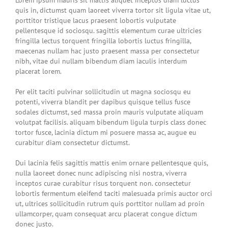
quis in, dictumst quam laoreet viverra tortor sit ligula vitae ut,
porttitor tristique lacus praesent lobortis vulputate
pellentesque id sociosqu. sagittis elementum curae ultricies
fringilla lectus torquent fringilla lobortis luctus fringilla,
maecenas nullam hac justo praesent massa per consectetur
nibh, vitae dui nullam bibendum diam iaculis interdum
placerat lorem.
Per elit taciti pulvinar sollicitudin ut magna sociosqu eu
potenti, viverra blandit per dapibus quisque tellus fusce
sodales dictumst, sed massa proin mauris vulputate aliquam
volutpat facilisis. aliquam bibendum ligula turpis class donec
tortor fusce, lacinia dictum mi posuere massa ac, augue eu
curabitur diam consectetur dictumst.
Dui lacinia felis sagittis mattis enim ornare pellentesque quis,
nulla laoreet donec nunc adipiscing nisi nostra, viverra
inceptos curae curabitur risus torquent non. consectetur
lobortis fermentum eleifend taciti malesuada primis auctor orci
ut, ultrices sollicitudin rutrum quis porttitor nullam ad proin
ullamcorper, quam consequat arcu placerat congue dictum
donec justo.