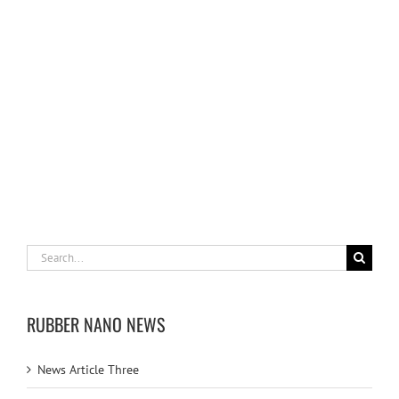
News
News
Article
Article
Two
Four
Search
for:
RUBBER NANO NEWS
News Article Three